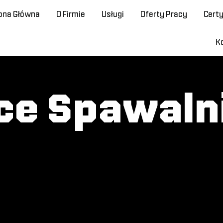
ona Główna
O Firmie
Usługi
Oferty Pracy
Certy
K
ce Spawaln