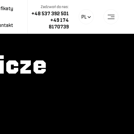
Zadzwoń do nas:
fikaty
+48 537 392 501
PL
+49 174
ontakt
8170739
icze