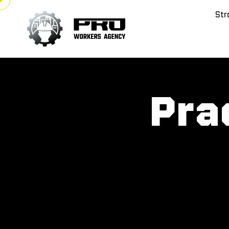
Str
Pra