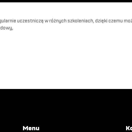
ularnie uczestniczą w różnych szkoleniach, dzięki czemu możl
udowy,
Menu
K