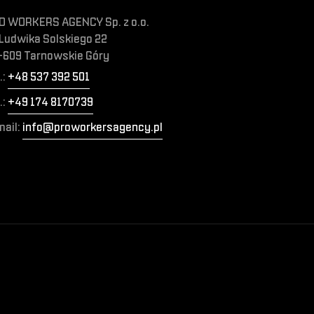
O WORKERS AGENCY Sp. z o.o.
 Ludwika Solskiego 22
-609 Tarnowskie Góry
.:
+48 537 392 501
.:
+49 174 8170739
mail:
info@proworkersagency.pl