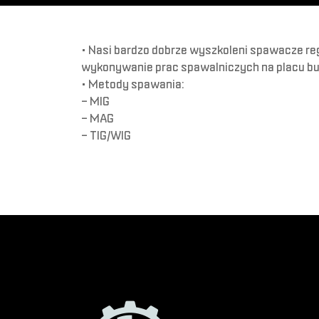
• Nasi bardzo dobrze wyszkoleni spawacze reg
wykonywanie prac spawalniczych na placu b
• Metody spawania:
– MIG
– MAG
– TIG/WIG