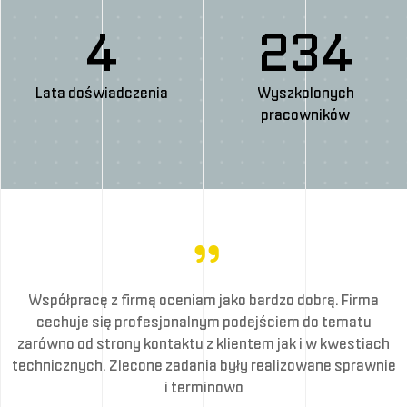
4
234
Lata doświadczenia
Wyszkolonych
pracowników
Współpracę z firmą oceniam jako bardzo dobrą. Firma
cechuje się profesjonalnym podejściem do tematu
h
zarówno od strony kontaktu z klientem jak i w kwestiach
ie
technicznych. Zlecone zadania były realizowane sprawnie
t
i terminowo