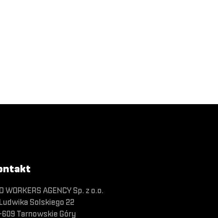
ontakt
O WORKERS AGENCY Sp. z o.o.
 Ludwika Solskiego 22
-609 Tarnowskie Góry