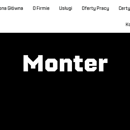
ona Główna
O Firmie
Usługi
Oferty Pracy
Certy
K
Monter