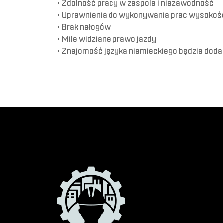
• Zdolność pracy w zespole i niezawodność
• Uprawnienia do wykonywania prac wysoko
• Brak nałogów
• Mile widziane prawo jazdy
• Znajomość języka niemieckiego będzie do