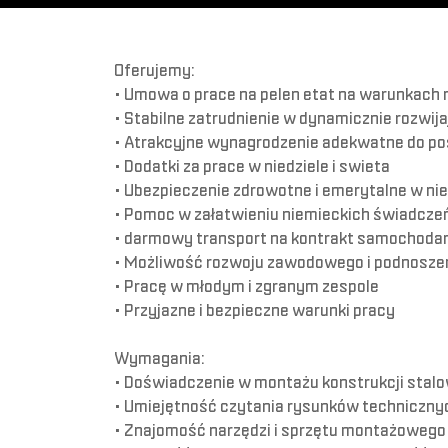
Oferujemy:
• Umowa o prace na pelen etat na warunkach 
• Stabilne zatrudnienie w dynamicznie rozwijaj
• Atrakcyjne wynagrodzenie adekwatne do po
• Dodatki za prace w niedziele i swieta
• Ubezpieczenie zdrowotne i emerytalne w nie
• Pomoc w załatwieniu niemieckich świadcze
• darmowy transport na kontrakt samochodam
• Możliwość rozwoju zawodowego i podnoszenia
• Pracę w młodym i zgranym zespole
• Przyjazne i bezpieczne warunki pracy
Wymagania:
• Doświadczenie w montażu konstrukcji stal
• Umiejętność czytania rysunków techniczny
• Znajomość narzędzi i sprzętu montażowego