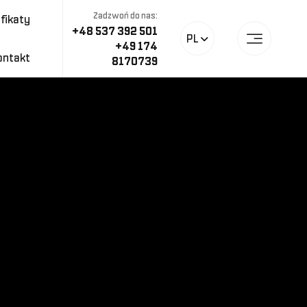
Zadzwoń do nas:
fikaty
+48 537 392 501
PL
+49 174
ontakt
8170739