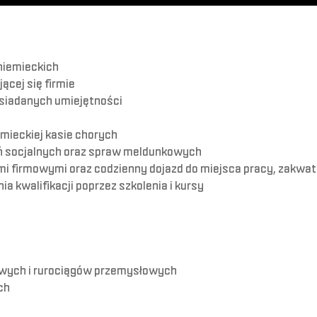
niemieckich
ącej się firmie
siadanych umiejętności
mieckiej kasie chorych
ń socjalnych oraz spraw meldunkowych
i firmowymi oraz codzienny dojazd do miejsca pracy, zakwat
 kwalifikacji poprzez szkolenia i kursy
owych i rurociągów przemysłowych
ch