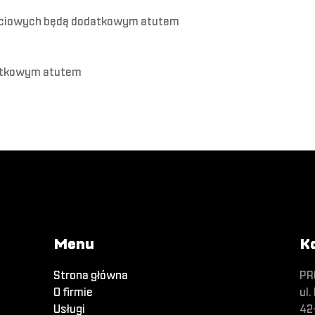
ściowych będą dodatkowym atutem
datkowym atutem
Menu
K
Strona główna
PR
O firmie
ul.
Usługi
42